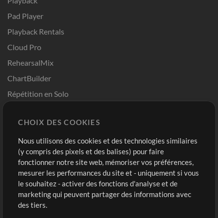
Playback
Pad Player
Playback Rentals
Cloud Pro
RehearsalMix
ChartBuilder
Répétition en Solo
Chart Pro
CHOIX DES COOKIES
Modèles ProPresenter
Sons
Nous utilisons des cookies et des technologies similaires
(y compris des pixels et des balises) pour faire
fonctionner notre site web, mémoriser vos préférences,
Boutique
Compte
mesurer les performances du site et - uniquement si vous
Acheter des crédits
Connexion
le souhaitez - activer des fonctions d'analyse et de
marketing qui peuvent partager des informations avec
Contenu gratuit
S'inscrire
des tiers.
Demander les pistes
Voir le panier