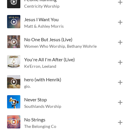
Centricity Worship
Jesus I Want You
Matt & Ashley Morris
No One But Jesus (Live)
Women Who Worship
,
Bethany Wohrle
You're All I'm After (Live)
Ke'Erron
,
Leeland
hero (with Henrik)
gio.
Never Stop
Southlands Worship
No Strings
The Belonging Co