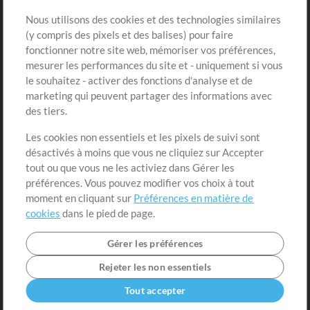
Sons
Nous utilisons des cookies et des technologies similaires
(y compris des pixels et des balises) pour faire
fonctionner notre site web, mémoriser vos préférences,
Boutique
Compte
mesurer les performances du site et - uniquement si vous
Acheter des crédits
Connexion
le souhaitez - activer des fonctions d'analyse et de
marketing qui peuvent partager des informations avec
Contenu gratuit
S'inscrire
des tiers.
Demander les pistes
Voir le panier
Les cookies non essentiels et les pixels de suivi sont
désactivés à moins que vous ne cliquiez sur Accepter
Extras
tout ou que vous ne les activiez dans Gérer les
Sessions
préférences. Vous pouvez modifier vos choix à tout
Soumettre votre contenu
moment en cliquant sur
Préférences en matière de
cookies
dans le pied de page.
Listes de lecture
Conférence MT
Gérer les préférences
Rejeter les non essentiels
Tout accepter