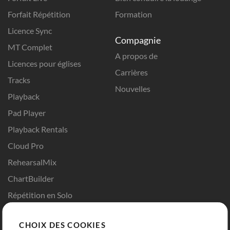
Forfait Répétition
Formation
Licence Sync
Compagnie
MT Complet
A propos de
Licences pour églises
Carrières
Tracks
Nouvelles
Playback
Pad Player
Playback Rentals
Cloud Pro
RehearsalMix
ChartBuilder
Répétition en Solo
Chart Pro
CHOIX DES COOKIES
Modèles ProPresenter