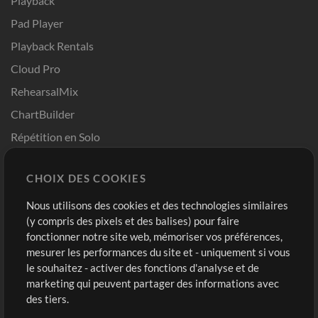
Playback
Pad Player
Playback Rentals
Cloud Pro
RehearsalMix
ChartBuilder
Répétition en Solo
Chart Pro
CHOIX DES COOKIES
Modèles ProPresenter
Sons
Nous utilisons des cookies et des technologies similaires
(y compris des pixels et des balises) pour faire
fonctionner notre site web, mémoriser vos préférences,
Boutique
Compte
mesurer les performances du site et - uniquement si vous
Acheter des crédits
Connexion
le souhaitez - activer des fonctions d'analyse et de
marketing qui peuvent partager des informations avec
Contenu gratuit
S'inscrire
des tiers.
Demander les pistes
Voir le panier