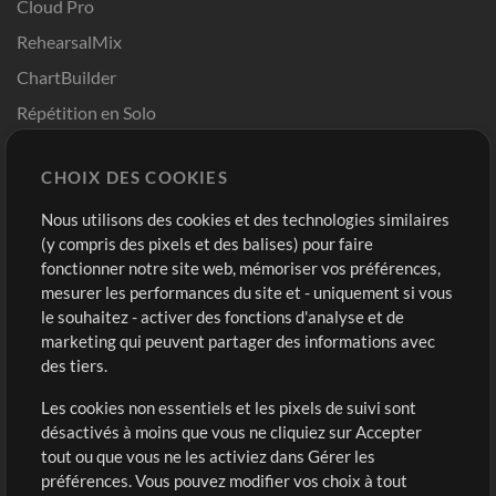
Cloud Pro
RehearsalMix
ChartBuilder
Répétition en Solo
Chart Pro
CHOIX DES COOKIES
Modèles ProPresenter
Sons
Nous utilisons des cookies et des technologies similaires
(y compris des pixels et des balises) pour faire
fonctionner notre site web, mémoriser vos préférences,
Boutique
Compte
mesurer les performances du site et - uniquement si vous
Acheter des crédits
Connexion
le souhaitez - activer des fonctions d'analyse et de
marketing qui peuvent partager des informations avec
Contenu gratuit
S'inscrire
des tiers.
Demander les pistes
Voir le panier
Les cookies non essentiels et les pixels de suivi sont
désactivés à moins que vous ne cliquiez sur Accepter
Extras
tout ou que vous ne les activiez dans Gérer les
Sessions
préférences. Vous pouvez modifier vos choix à tout