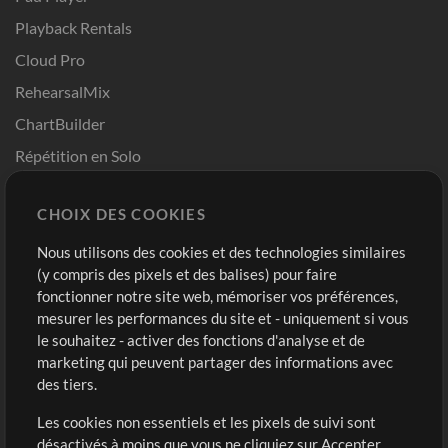
Playback Rentals
Cloud Pro
RehearsalMix
ChartBuilder
Répétition en Solo
Chart Pro
CHOIX DES COOKIES
Modèles ProPresenter
Sons
Nous utilisons des cookies et des technologies similaires
(y compris des pixels et des balises) pour faire
fonctionner notre site web, mémoriser vos préférences,
Boutique
Compte
mesurer les performances du site et - uniquement si vous
Acheter des crédits
Connexion
le souhaitez - activer des fonctions d'analyse et de
marketing qui peuvent partager des informations avec
Contenu gratuit
S'inscrire
des tiers.
Demander les pistes
Voir le panier
Les cookies non essentiels et les pixels de suivi sont
désactivés à moins que vous ne cliquiez sur Accepter
Extras