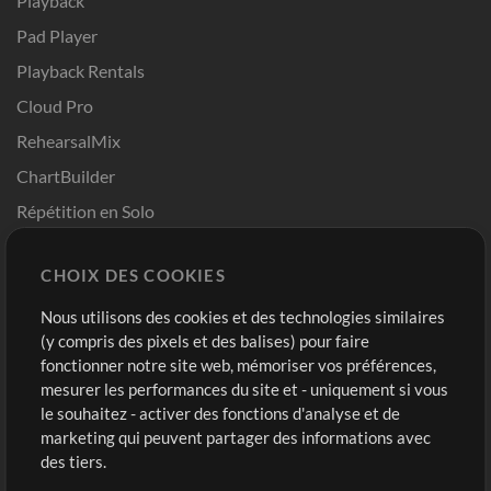
Playback
Pad Player
Playback Rentals
Cloud Pro
RehearsalMix
ChartBuilder
Répétition en Solo
Chart Pro
CHOIX DES COOKIES
Modèles ProPresenter
Sons
Nous utilisons des cookies et des technologies similaires
(y compris des pixels et des balises) pour faire
fonctionner notre site web, mémoriser vos préférences,
Boutique
Compte
mesurer les performances du site et - uniquement si vous
Acheter des crédits
Connexion
le souhaitez - activer des fonctions d'analyse et de
marketing qui peuvent partager des informations avec
Contenu gratuit
S'inscrire
des tiers.
Demander les pistes
Voir le panier