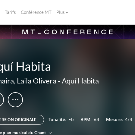
Tarifs
Conférence MT
Plus
quí Habita
aira
,
Laila Olivera
-
Aquí Habita
Tonalité:
Eb
BPM:
68
Mesure:
4/4
ERSION ORIGINALE
le plan musical du Chant