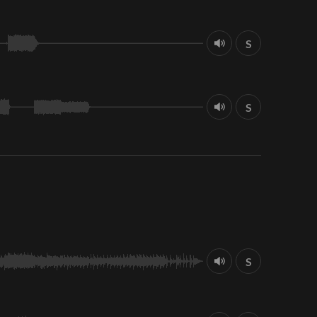
S
S
S