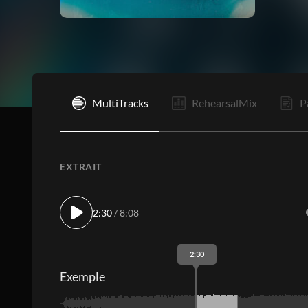
I
MultiTracks
RehearsalMix
P
EXTRAIT
2:30
/ 8:08
2:30
Exemple