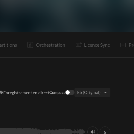
C
Tr
R
C
Tr
R
S
P
Bo
R
P
Bo
artitions
Orchestration
Licence Sync
Pr
Enregistrement en direct
Compact
Tonalité:
S