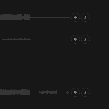
S
S
S