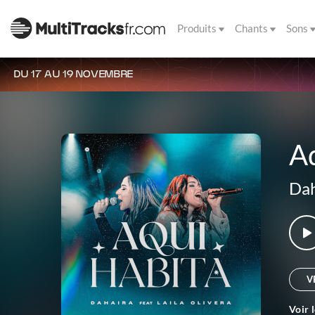
Produits
Chants
Sons
DU 17 AU 19 NOVEMBRE
A
Dah
V
Voir 