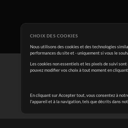
CHOIX DES COOKIES
Nous utilisons des cookies et des technologies simila
performances du site et - uniquement si vous le souh
Les cookies non essentiels et les pixels de suivi son
pouvez modifier vos choix à tout moment en cliquan
En cliquant sur Accepter tout, vous consentez à notre
Notre mission est de servir les responsables de loua
l'appareil et à la navigation, tels que décrits dans no
créant des ressources qui leur permettent d'optimise
compte vraiment.