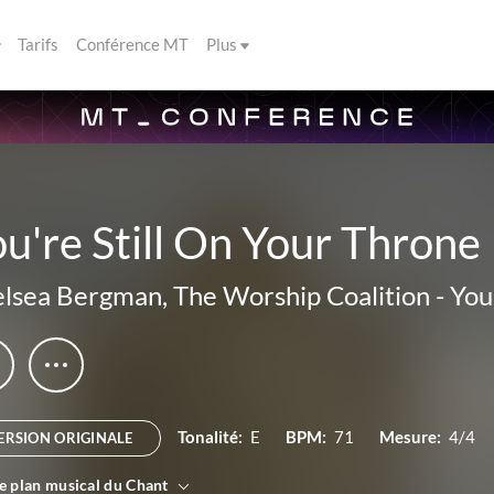
Tarifs
Conférence MT
Plus
u're Still On Your Throne
lsea Bergman
,
The Worship Coalition
-
You
Tonalité:
E
BPM:
71
Mesure:
4/4
ERSION ORIGINALE
le plan musical du Chant