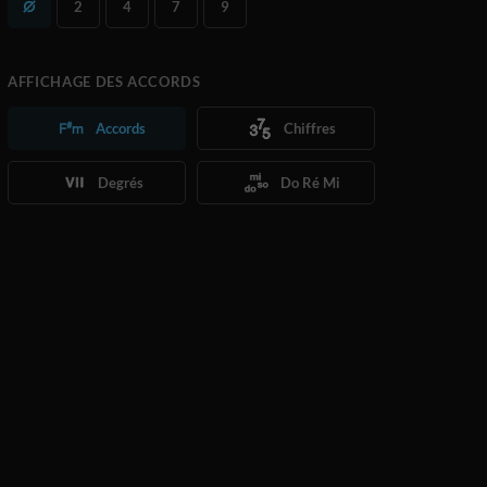
2
4
7
9
AFFICHAGE DES ACCORDS
Accords
Chiffres
Degrés
Do Ré Mi