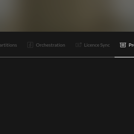
C1
PR
R
Tr
C2
PR
R
It
Bo
Bo
Bo
P
artitions
Orchestration
Licence Sync
Pr