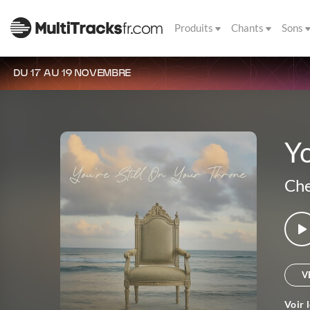
Produits
Chants
Sons
DU 17 AU 19 NOVEMBRE
Yo
Che
V
Voir 