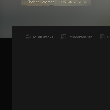
I
MultiTracks
RehearsalMix
P