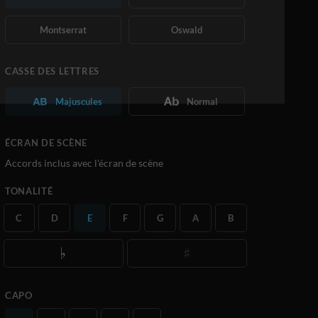
Montserrat
Oswald
CASSE DES LETTRES
Majuscules
Normal
ÉCRAN DE SCÈNE
Accords inclus avec l'écran de scène
TONALITÉ
C
D
E
F
G
A
B
CAPO