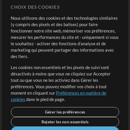
CHOIX DES COOKIES
Modèles ProPresenter
Sons
Nous utilisons des cookies et des technologies similaires
(y compris des pixels et des balises) pour faire
fonctionner notre site web, mémoriser vos préférences,
Boutique
Compte
mesurer les performances du site et - uniquement si vous
Acheter des crédits
Connexion
le souhaitez - activer des fonctions d'analyse et de
marketing qui peuvent partager des informations avec
Contenu gratuit
S'inscrire
des tiers.
Demander les pistes
Voir le panier
Les cookies non essentiels et les pixels de suivi sont
désactivés à moins que vous ne cliquiez sur Accepter
Extras
tout ou que vous ne les activiez dans Gérer les
Sessions
préférences. Vous pouvez modifier vos choix à tout
Soumettre votre contenu
moment en cliquant sur
Préférences en matière de
cookies
dans le pied de page.
Listes de lecture
Conférence MT
Gérer les préférences
Rejeter les non essentiels