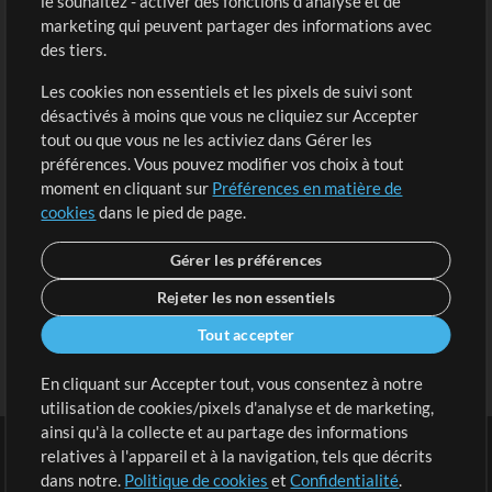
le souhaitez - activer des fonctions d'analyse et de
marketing qui peuvent partager des informations avec
Contenu gratuit
S'inscrire
des tiers.
Demander les pistes
Voir le panier
Les cookies non essentiels et les pixels de suivi sont
désactivés à moins que vous ne cliquiez sur Accepter
Extras
tout ou que vous ne les activiez dans Gérer les
Sessions
préférences. Vous pouvez modifier vos choix à tout
Soumettre votre contenu
moment en cliquant sur
Préférences en matière de
cookies
dans le pied de page.
Listes de lecture
Conférence MT
Gérer les préférences
Rejeter les non essentiels
Tout accepter
En cliquant sur Accepter tout, vous consentez à notre
utilisation de cookies/pixels d'analyse et de marketing,
ainsi qu'à la collecte et au partage des informations
relatives à l'appareil et à la navigation, tels que décrits
dans notre.
Politique de cookies
et
Confidentialité
.