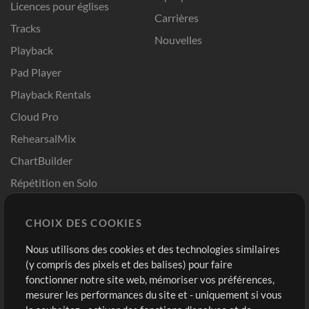
Licences pour églises
Carrières
Tracks
Nouvelles
Playback
Pad Player
Playback Rentals
Cloud Pro
RehearsalMix
ChartBuilder
Répétition en Solo
Chart Pro
CHOIX DES COOKIES
Modèles ProPresenter
Sons
Nous utilisons des cookies et des technologies similaires
(y compris des pixels et des balises) pour faire
fonctionner notre site web, mémoriser vos préférences,
Boutique
Compte
mesurer les performances du site et - uniquement si vous
Acheter des crédits
Connexion