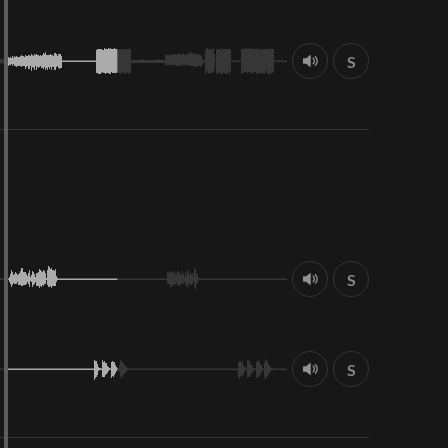
S
S
S