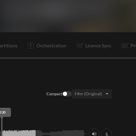
C1
PR
R
It
C2
PR
R
Tr
Bd
Is
P
Tr
artitions
Orchestration
Licence Sync
Pr
Compact
Tonalité:
2:30
S