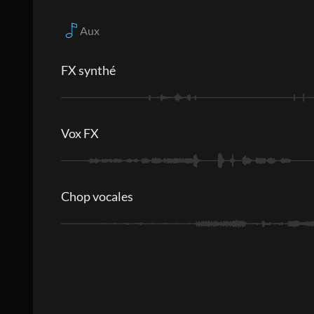
Aux
FX synthé
Vox FX
Chop vocales