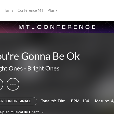
Tarifs
Conférence MT
Plus
ou're Gonna Be Ok
ght Ones
-
Bright Ones
Tonalité:
F#m
BPM:
134
Mesure:
4
ERSION ORIGINALE
le plan musical du Chant