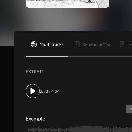
I
MultiTracks
RehearsalMix
P
EXTRAIT
2:30
/ 4:24
Exemple