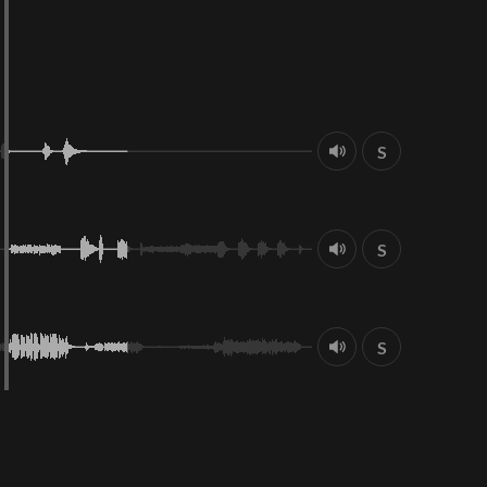
S
S
S