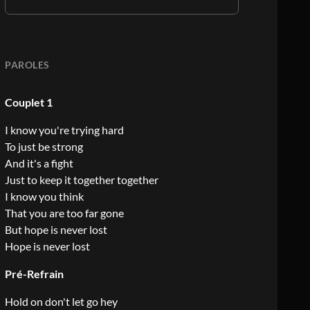
PAROLES
Couplet 1
I know you're trying hard
To just be strong
And it's a fight
Just to keep it together together
I know you think
That you are too far gone
But hope is never lost
Hope is never lost
Pré-Refrain
Hold on don't let go hey