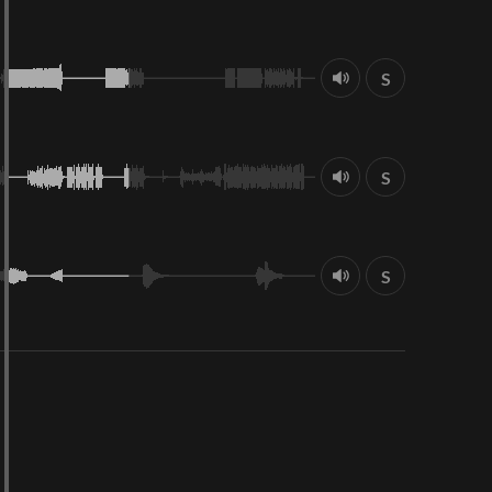
S
S
S