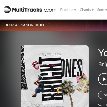
Produits
Chants
Sons
DU 17 AU 19 NOVEMBRE
Y
Bri
V
Voir 