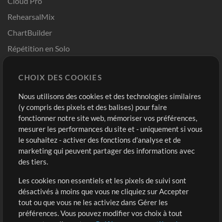
Cloud Pro
RehearsalMix
ChartBuilder
Répétition en Solo
Chart Pro
CHOIX DES COOKIES
Modèles ProPresenter
Sons
Nous utilisons des cookies et des technologies similaires
(y compris des pixels et des balises) pour faire
fonctionner notre site web, mémoriser vos préférences,
Boutique
Compte
mesurer les performances du site et - uniquement si vous
Acheter des crédits
Connexion
le souhaitez - activer des fonctions d'analyse et de
marketing qui peuvent partager des informations avec
Contenu gratuit
S'inscrire
des tiers.
Demander les pistes
Voir le panier
Les cookies non essentiels et les pixels de suivi sont
désactivés à moins que vous ne cliquiez sur Accepter
Extras
tout ou que vous ne les activiez dans Gérer les
Sessions
préférences. Vous pouvez modifier vos choix à tout