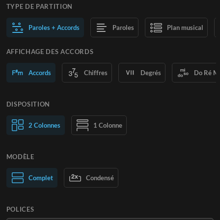
TYPE DE PARTITION
Paroles + Accords
Paroles
Plan musical
AFFICHAGE DES ACCORDS
Accords
Chiffres
Degrés
Do Ré M
DISPOSITION
2 Colonnes
1 Colonne
MODÈLE
Normal
Complet
Large
Condensé
POLICES