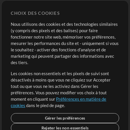
Chart Pro
CHOIX DES COOKIES
Modèles ProPresenter
Sons
Nous utilisons des cookies et des technologies similaires
(y compris des pixels et des balises) pour faire
fonctionner notre site web, mémoriser vos préférences,
Boutique
Compte
mesurer les performances du site et - uniquement si vous
Acheter des crédits
Connexion
le souhaitez - activer des fonctions d'analyse et de
marketing qui peuvent partager des informations avec
Contenu gratuit
S'inscrire
des tiers.
Demander les pistes
Voir le panier
Les cookies non essentiels et les pixels de suivi sont
désactivés à moins que vous ne cliquiez sur Accepter
Extras
tout ou que vous ne les activiez dans Gérer les
Sessions
préférences. Vous pouvez modifier vos choix à tout
Soumettre votre contenu
moment en cliquant sur
Préférences en matière de
cookies
dans le pied de page.
Listes de lecture
Conférence MT
Gérer les préférences
Rejeter les non essentiels