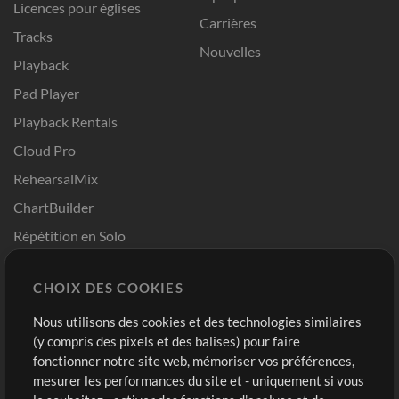
Licences pour églises
Carrières
Tracks
Nouvelles
Playback
Pad Player
Playback Rentals
Cloud Pro
RehearsalMix
ChartBuilder
Répétition en Solo
Chart Pro
CHOIX DES COOKIES
Modèles ProPresenter
Sons
Nous utilisons des cookies et des technologies similaires
(y compris des pixels et des balises) pour faire
fonctionner notre site web, mémoriser vos préférences,
Boutique
Compte
mesurer les performances du site et - uniquement si vous
Acheter des crédits
Connexion