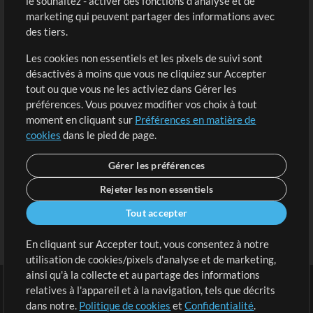
le souhaitez - activer des fonctions d'analyse et de
marketing qui peuvent partager des informations avec
Contenu gratuit
S'inscrire
des tiers.
Demander les pistes
Voir le panier
Les cookies non essentiels et les pixels de suivi sont
désactivés à moins que vous ne cliquiez sur Accepter
Extras
tout ou que vous ne les activiez dans Gérer les
Sessions
préférences. Vous pouvez modifier vos choix à tout
Soumettre votre contenu
moment en cliquant sur
Préférences en matière de
cookies
dans le pied de page.
Listes de lecture
Conférence MT
Gérer les préférences
Rejeter les non essentiels
Tout accepter
En cliquant sur Accepter tout, vous consentez à notre
utilisation de cookies/pixels d'analyse et de marketing,
ainsi qu'à la collecte et au partage des informations
relatives à l'appareil et à la navigation, tels que décrits
dans notre.
Politique de cookies
et
Confidentialité
.