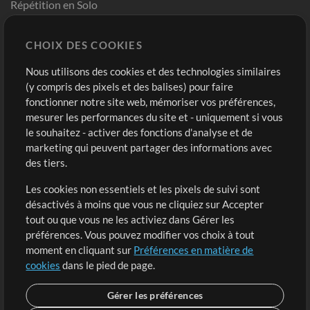
Répétition en Solo
Chart Pro
CHOIX DES COOKIES
Modèles ProPresenter
Sons
Nous utilisons des cookies et des technologies similaires
(y compris des pixels et des balises) pour faire
fonctionner notre site web, mémoriser vos préférences,
Boutique
Compte
mesurer les performances du site et - uniquement si vous
Acheter des crédits
Connexion
le souhaitez - activer des fonctions d'analyse et de
marketing qui peuvent partager des informations avec
Contenu gratuit
S'inscrire
des tiers.
Demander les pistes
Voir le panier
Les cookies non essentiels et les pixels de suivi sont
désactivés à moins que vous ne cliquiez sur Accepter
Extras
tout ou que vous ne les activiez dans Gérer les
Sessions
préférences. Vous pouvez modifier vos choix à tout
Soumettre votre contenu
moment en cliquant sur
Préférences en matière de
cookies
dans le pied de page.
Listes de lecture
Conférence MT
Gérer les préférences