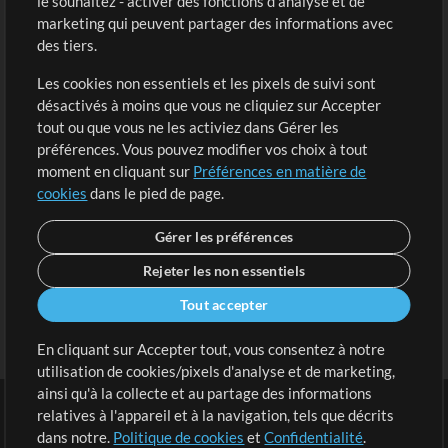
le souhaitez - activer des fonctions d'analyse et de
marketing qui peuvent partager des informations avec
Contenu gratuit
S'inscrire
des tiers.
Demander les pistes
Voir le panier
Les cookies non essentiels et les pixels de suivi sont
désactivés à moins que vous ne cliquiez sur Accepter
Extras
tout ou que vous ne les activiez dans Gérer les
Sessions
préférences. Vous pouvez modifier vos choix à tout
Soumettre votre contenu
moment en cliquant sur
Préférences en matière de
cookies
dans le pied de page.
Listes de lecture
Conférence MT
Gérer les préférences
Rejeter les non essentiels
Tout accepter
En cliquant sur Accepter tout, vous consentez à notre
utilisation de cookies/pixels d'analyse et de marketing,
ainsi qu'à la collecte et au partage des informations
relatives à l'appareil et à la navigation, tels que décrits
dans notre.
Politique de cookies
et
Confidentialité
.