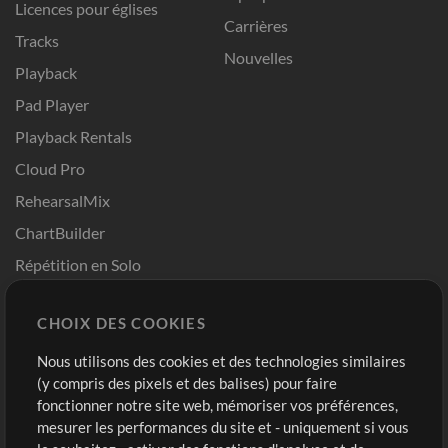
Licences pour églises
Carrières
Tracks
Nouvelles
Playback
Pad Player
Playback Rentals
Cloud Pro
RehearsalMix
ChartBuilder
Répétition en Solo
Chart Pro
CHOIX DES COOKIES
Modèles ProPresenter
Sons
Nous utilisons des cookies et des technologies similaires
(y compris des pixels et des balises) pour faire
fonctionner notre site web, mémoriser vos préférences,
Boutique
Compte
mesurer les performances du site et - uniquement si vous
Acheter des crédits
Connexion