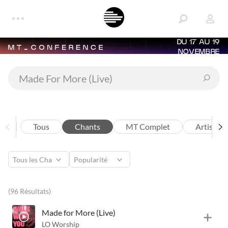
DU 17 AU 19
NOVEMBRE
Tous
Chants
MT Complet
Artistes
(96 Résultats)
Made for More (Live)
LO Worship