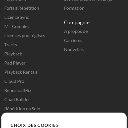
Forfait Répétition
Formation
Licence Sync
Compagnie
MT Complet
A propos de
Licences pour églises
Carrières
Tracks
Nouvelles
Playback
Pad Player
Playback Rentals
Cloud Pro
RehearsalMix
ChartBuilder
Répétition en Solo
Chart Pro
CHOIX DES COOKIES
Modèles ProPresenter