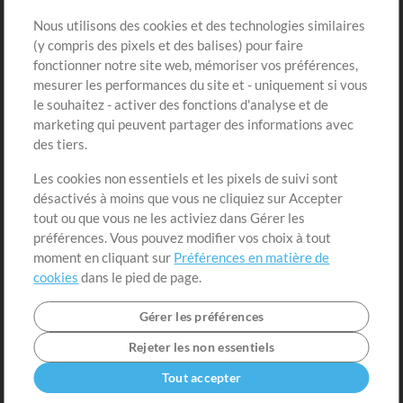
Sons
Nous utilisons des cookies et des technologies similaires
(y compris des pixels et des balises) pour faire
fonctionner notre site web, mémoriser vos préférences,
Boutique
Compte
mesurer les performances du site et - uniquement si vous
Acheter des crédits
Connexion
le souhaitez - activer des fonctions d'analyse et de
marketing qui peuvent partager des informations avec
Contenu gratuit
S'inscrire
des tiers.
Demander les pistes
Voir le panier
Les cookies non essentiels et les pixels de suivi sont
désactivés à moins que vous ne cliquiez sur Accepter
Extras
tout ou que vous ne les activiez dans Gérer les
Sessions
préférences. Vous pouvez modifier vos choix à tout
Soumettre votre contenu
moment en cliquant sur
Préférences en matière de
cookies
dans le pied de page.
Listes de lecture
Conférence MT
Gérer les préférences
Rejeter les non essentiels
Tout accepter