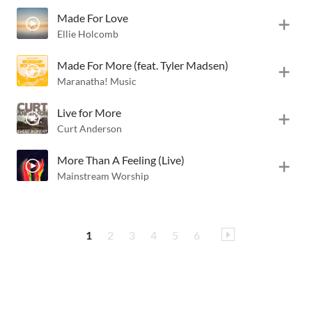
Made For Love
Ellie Holcomb
Made For More (feat. Tyler Madsen)
Maranatha! Music
Live for More
Curt Anderson
More Than A Feeling (Live)
Mainstream Worship
1
2
3
4
5
6