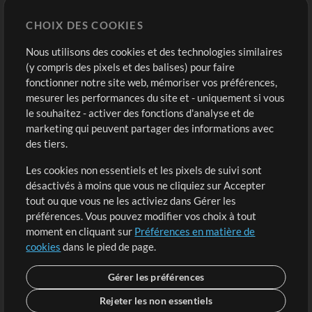
Chart Pro
CHOIX DES COOKIES
Modèles ProPresenter
Sons
Nous utilisons des cookies et des technologies similaires
(y compris des pixels et des balises) pour faire
fonctionner notre site web, mémoriser vos préférences,
Boutique
Compte
mesurer les performances du site et - uniquement si vous
Acheter des crédits
Connexion
le souhaitez - activer des fonctions d'analyse et de
marketing qui peuvent partager des informations avec
Contenu gratuit
S'inscrire
des tiers.
Demander les pistes
Voir le panier
Les cookies non essentiels et les pixels de suivi sont
désactivés à moins que vous ne cliquiez sur Accepter
Extras
tout ou que vous ne les activiez dans Gérer les
Sessions
préférences. Vous pouvez modifier vos choix à tout
Soumettre votre contenu
moment en cliquant sur
Préférences en matière de
cookies
dans le pied de page.
Listes de lecture
Conférence MT
Gérer les préférences
Rejeter les non essentiels