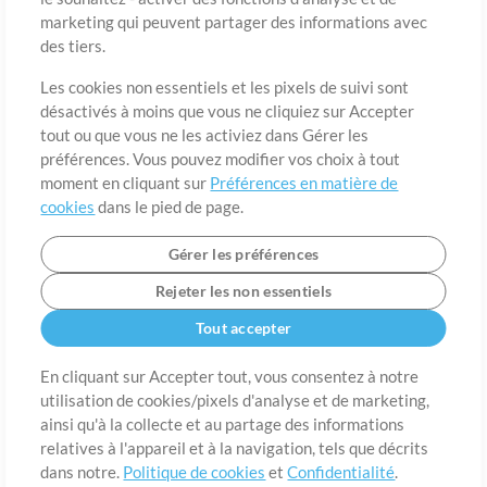
marketing qui peuvent partager des informations avec
des tiers.
Pays
Code postal
Les cookies non essentiels et les pixels de suivi sont
désactivés à moins que vous ne cliquiez sur Accepter
tout ou que vous ne les activiez dans Gérer les
Étât
Langue
préférences. Vous pouvez modifier vos choix à tout
moment en cliquant sur
Préférences en matière de
cookies
dans le pied de page.
Gérer les préférences
Rejeter les non essentiels
Tout accepter
En cliquant sur Accepter tout, vous consentez à notre
utilisation de cookies/pixels d'analyse et de marketing,
A propos de
ainsi qu'à la collecte et au partage des informations
Conditions d’utilisation
Confidentialité
Préférences en
matière de cookies
Contact
relatives à l'appareil et à la navigation, tels que décrits
dans notre.
Politique de cookies
et
Confidentialité
.
©2006-2026 par MultiTracks LLC. Tous droits réservés.