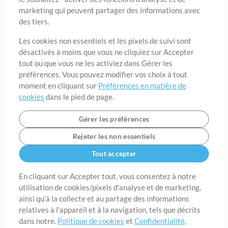
marketing qui peuvent partager des informations avec
des tiers.
Pays
Code postal
Les cookies non essentiels et les pixels de suivi sont
désactivés à moins que vous ne cliquiez sur Accepter
tout ou que vous ne les activiez dans Gérer les
Étât
Langue
préférences. Vous pouvez modifier vos choix à tout
moment en cliquant sur
Préférences en matière de
cookies
dans le pied de page.
Gérer les préférences
Rejeter les non essentiels
Tout accepter
En cliquant sur Accepter tout, vous consentez à notre
utilisation de cookies/pixels d'analyse et de marketing,
A propos de
ainsi qu'à la collecte et au partage des informations
Conditions d’utilisation
Confidentialité
Préférences en
matière de cookies
Contact
relatives à l'appareil et à la navigation, tels que décrits
dans notre.
Politique de cookies
et
Confidentialité
.
©2006-2026 par MultiTracks LLC. Tous droits réservés.