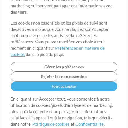
marketing qui peuvent partager des informations avec
des tiers.
Pays
Code postal
Les cookies non essentiels et les pixels de suivi sont
désactivés à moins que vous ne cliquiez sur Accepter
tout ou que vous ne les activiez dans Gérer les
Étât
Langue
préférences. Vous pouvez modifier vos choix à tout
moment en cliquant sur
Préférences en matière de
cookies
dans le pied de page.
Gérer les préférences
Rejeter les non essentiels
Tout accepter
En cliquant sur Accepter tout, vous consentez à notre
utilisation de cookies/pixels d'analyse et de marketing,
A propos de
ainsi qu'à la collecte et au partage des informations
Conditions d’utilisation
Confidentialité
Préférences en
matière de cookies
Contact
relatives à l'appareil et à la navigation, tels que décrits
dans notre.
Politique de cookies
et
Confidentialité
.
©2006-2026 par MultiTracks LLC. Tous droits réservés.