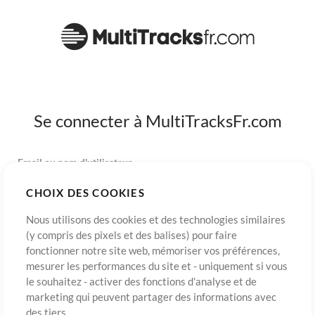
Se connecter à MultiTracksFr.com
Email ou nom d'utilisateur
CHOIX DES COOKIES
Mot de passe
Nous utilisons des cookies et des technologies similaires
(y compris des pixels et des balises) pour faire
fonctionner notre site web, mémoriser vos préférences,
mesurer les performances du site et - uniquement si vous
S’inscrire
Mot de passe oublié?
Connexion
le souhaitez - activer des fonctions d'analyse et de
marketing qui peuvent partager des informations avec
des tiers.