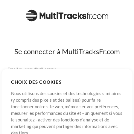
Se connecter à MultiTracksFr.com
Email ou nom d'utilisateur
CHOIX DES COOKIES
Mot de passe
Nous utilisons des cookies et des technologies similaires
(y compris des pixels et des balises) pour faire
fonctionner notre site web, mémoriser vos préférences,
mesurer les performances du site et - uniquement si vous
S’inscrire
Mot de passe oublié?
Connexion
le souhaitez - activer des fonctions d'analyse et de
marketing qui peuvent partager des informations avec
des tiers.