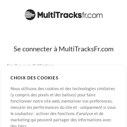
Se connecter à MultiTracksFr.com
Email ou nom d'utilisateur
CHOIX DES COOKIES
Mot de passe
Nous utilisons des cookies et des technologies similaires
(y compris des pixels et des balises) pour faire
fonctionner notre site web, mémoriser vos préférences,
mesurer les performances du site et - uniquement si vous
S’inscrire
Mot de passe oublié?
Connexion
le souhaitez - activer des fonctions d'analyse et de
marketing qui peuvent partager des informations avec
des tiers.