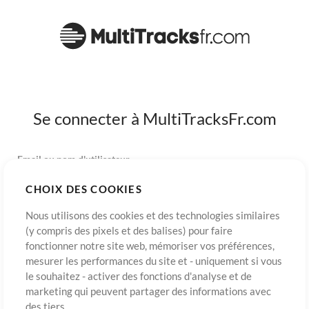
Se connecter à MultiTracksFr.com
Email ou nom d'utilisateur
CHOIX DES COOKIES
Mot de passe
Nous utilisons des cookies et des technologies similaires
(y compris des pixels et des balises) pour faire
fonctionner notre site web, mémoriser vos préférences,
mesurer les performances du site et - uniquement si vous
S’inscrire
Mot de passe oublié?
Connexion
le souhaitez - activer des fonctions d'analyse et de
marketing qui peuvent partager des informations avec
des tiers.