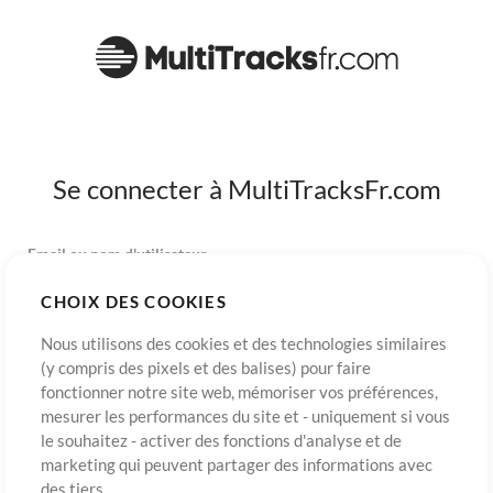
Se connecter à MultiTracksFr.com
Email ou nom d'utilisateur
CHOIX DES COOKIES
Mot de passe
Nous utilisons des cookies et des technologies similaires
(y compris des pixels et des balises) pour faire
fonctionner notre site web, mémoriser vos préférences,
mesurer les performances du site et - uniquement si vous
S’inscrire
Mot de passe oublié?
Connexion
le souhaitez - activer des fonctions d'analyse et de
marketing qui peuvent partager des informations avec
des tiers.