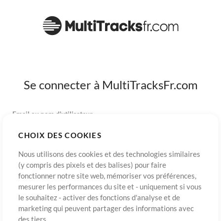
Se connecter à MultiTracksFr.com
Email ou nom d'utilisateur
CHOIX DES COOKIES
Mot de passe
Nous utilisons des cookies et des technologies similaires
(y compris des pixels et des balises) pour faire
fonctionner notre site web, mémoriser vos préférences,
mesurer les performances du site et - uniquement si vous
S’inscrire
Mot de passe oublié?
Connexion
le souhaitez - activer des fonctions d'analyse et de
marketing qui peuvent partager des informations avec
des tiers.