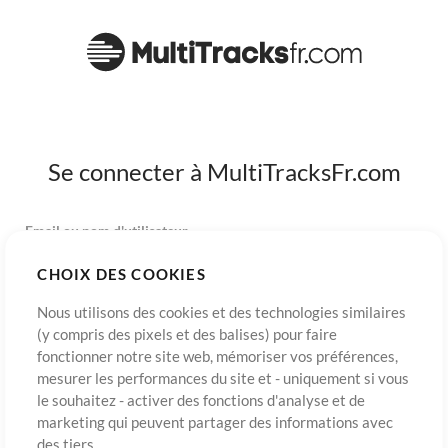
Se connecter à MultiTracksFr.com
Email ou nom d'utilisateur
CHOIX DES COOKIES
Mot de passe
Nous utilisons des cookies et des technologies similaires
(y compris des pixels et des balises) pour faire
fonctionner notre site web, mémoriser vos préférences,
mesurer les performances du site et - uniquement si vous
S’inscrire
Mot de passe oublié?
Connexion
le souhaitez - activer des fonctions d'analyse et de
marketing qui peuvent partager des informations avec
des tiers.