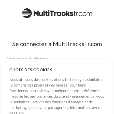
Se connecter à MultiTracksFr.com
Email ou nom d'utilisateur
CHOIX DES COOKIES
Mot de passe
Nous utilisons des cookies et des technologies similaires
(y compris des pixels et des balises) pour faire
fonctionner notre site web, mémoriser vos préférences,
mesurer les performances du site et - uniquement si vous
S’inscrire
Mot de passe oublié?
Connexion
le souhaitez - activer des fonctions d'analyse et de
marketing qui peuvent partager des informations avec
des tiers.