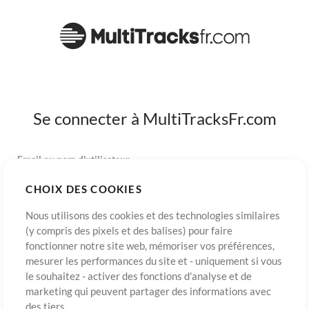
Se connecter à MultiTracksFr.com
Email ou nom d'utilisateur
CHOIX DES COOKIES
Mot de passe
Nous utilisons des cookies et des technologies similaires
(y compris des pixels et des balises) pour faire
fonctionner notre site web, mémoriser vos préférences,
mesurer les performances du site et - uniquement si vous
S’inscrire
Mot de passe oublié?
Connexion
le souhaitez - activer des fonctions d'analyse et de
marketing qui peuvent partager des informations avec
des tiers.