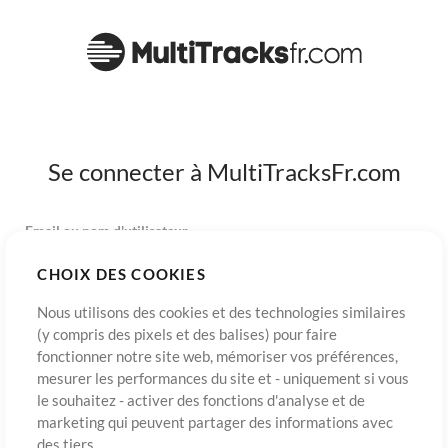
Se connecter à MultiTracksFr.com
Email ou nom d'utilisateur
CHOIX DES COOKIES
Mot de passe
Nous utilisons des cookies et des technologies similaires
(y compris des pixels et des balises) pour faire
fonctionner notre site web, mémoriser vos préférences,
mesurer les performances du site et - uniquement si vous
S’inscrire
Mot de passe oublié?
Connexion
le souhaitez - activer des fonctions d'analyse et de
marketing qui peuvent partager des informations avec
des tiers.