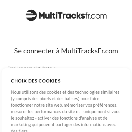
Se connecter à MultiTracksFr.com
Email ou nom d'utilisateur
CHOIX DES COOKIES
Mot de passe
Nous utilisons des cookies et des technologies similaires
(y compris des pixels et des balises) pour faire
fonctionner notre site web, mémoriser vos préférences,
mesurer les performances du site et - uniquement si vous
S’inscrire
Mot de passe oublié?
Connexion
le souhaitez - activer des fonctions d'analyse et de
marketing qui peuvent partager des informations avec
des tiers.