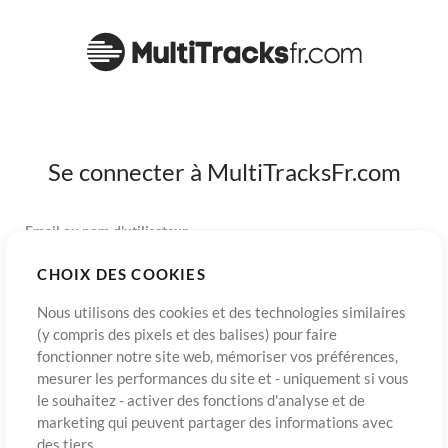
Se connecter à MultiTracksFr.com
Email ou nom d'utilisateur
CHOIX DES COOKIES
Mot de passe
Nous utilisons des cookies et des technologies similaires
(y compris des pixels et des balises) pour faire
fonctionner notre site web, mémoriser vos préférences,
mesurer les performances du site et - uniquement si vous
S’inscrire
Mot de passe oublié?
Connexion
le souhaitez - activer des fonctions d'analyse et de
marketing qui peuvent partager des informations avec
des tiers.