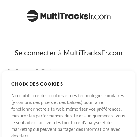
Se connecter à MultiTracksFr.com
Email ou nom d'utilisateur
CHOIX DES COOKIES
Mot de passe
Nous utilisons des cookies et des technologies similaires
(y compris des pixels et des balises) pour faire
fonctionner notre site web, mémoriser vos préférences,
mesurer les performances du site et - uniquement si vous
S’inscrire
Mot de passe oublié?
Connexion
le souhaitez - activer des fonctions d'analyse et de
marketing qui peuvent partager des informations avec
des tiers.