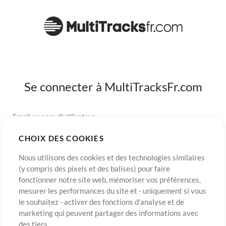
Se connecter à MultiTracksFr.com
Email ou nom d'utilisateur
CHOIX DES COOKIES
Mot de passe
Nous utilisons des cookies et des technologies similaires
(y compris des pixels et des balises) pour faire
fonctionner notre site web, mémoriser vos préférences,
mesurer les performances du site et - uniquement si vous
S’inscrire
Mot de passe oublié?
Connexion
le souhaitez - activer des fonctions d'analyse et de
marketing qui peuvent partager des informations avec
des tiers.