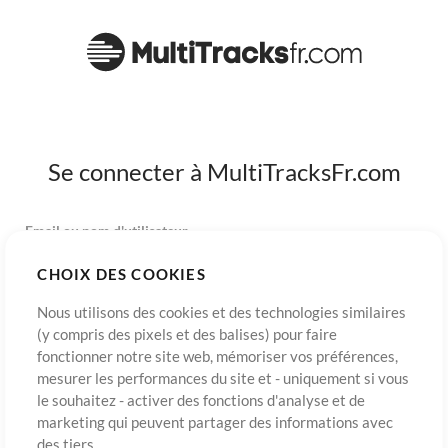
Se connecter à MultiTracksFr.com
Email ou nom d'utilisateur
CHOIX DES COOKIES
Mot de passe
Nous utilisons des cookies et des technologies similaires
(y compris des pixels et des balises) pour faire
fonctionner notre site web, mémoriser vos préférences,
mesurer les performances du site et - uniquement si vous
S’inscrire
Mot de passe oublié?
Connexion
le souhaitez - activer des fonctions d'analyse et de
marketing qui peuvent partager des informations avec
des tiers.