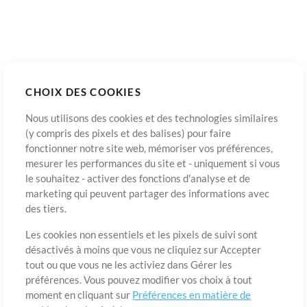
RehearsalMix
ChartBuilder
Répétition en Solo
Chart Pro
CHOIX DES COOKIES
Modèles ProPresenter
Sons
Nous utilisons des cookies et des technologies similaires
(y compris des pixels et des balises) pour faire
fonctionner notre site web, mémoriser vos préférences,
Boutique
Compte
mesurer les performances du site et - uniquement si vous
Acheter des crédits
Connexion
le souhaitez - activer des fonctions d'analyse et de
marketing qui peuvent partager des informations avec
Contenu gratuit
S'inscrire
des tiers.
Demander les pistes
Voir le panier
Les cookies non essentiels et les pixels de suivi sont
désactivés à moins que vous ne cliquiez sur Accepter
Extras
tout ou que vous ne les activiez dans Gérer les
Sessions
préférences. Vous pouvez modifier vos choix à tout
Soumettre votre contenu
moment en cliquant sur
Préférences en matière de