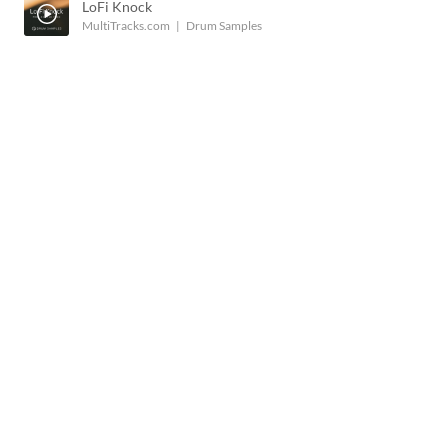
RECHERCHE DE
LoFi Knock
RESSOURCES
MultiTracks.com
Drum Samples
39,000+
Chants